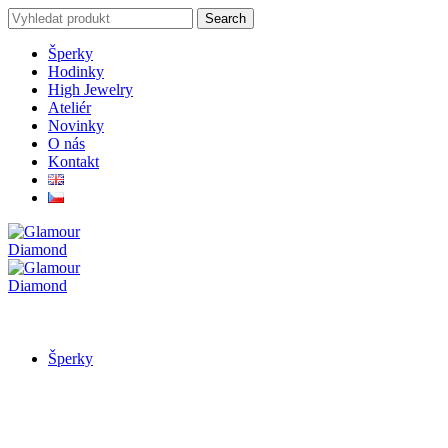
Search
Search
for:
Šperky
Hodinky
High Jewelry
Ateliér
Novinky
O nás
Kontakt
Šperky