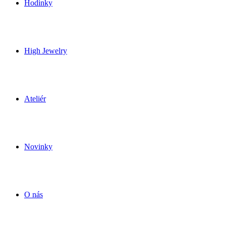
Hodinky
High Jewelry
Ateliér
Novinky
O nás