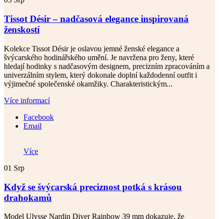
Tissot Désir – nadčasová elegance inspirovaná
ženskostí
Kolekce Tissot Désir je oslavou jemné ženské elegance a
švýcarského hodinářského umění. Je navržena pro ženy, které
hledají hodinky s nadčasovým designem, precizním zpracováním a
univerzálním stylem, který dokonale doplní každodenní outfit i
výjimečné společenské okamžiky. Charakteristickým...
Více informací
Facebook
Email
Více
01
Srp
Když se švýcarská preciznost potká s krásou
drahokamů
Model Ulysse Nardin Diver Rainbow 39 mm dokazuje, že