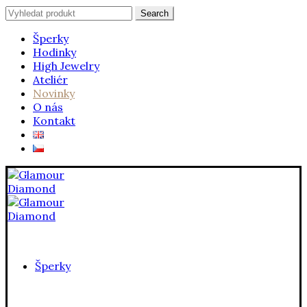
Search
Search
for:
Šperky
Hodinky
High Jewelry
Ateliér
Novinky
O nás
Kontakt
Šperky