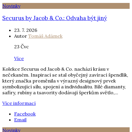
Novinky
Securus by Jacob & Co.: Odvaha být jiný
23. 7. 2026
Autor
Tomáš Adámek
23
Čvc
Více
Kolekce Securus od Jacob & Co. nachází krásu v
nečekaném. Inspirací se stal obyčejný zavírací špendlík,
který značka proměnila v výrazný designový prvek
symbolizující sílu, spojení a individualitu. Bílé diamanty,
safíry, rubíny a tsavority dodávají šperkům světlo,...
Více informací
Facebook
Email
Novinky