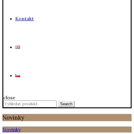
Kontakt
close
Search
Search
for:
Novinky
Novinky