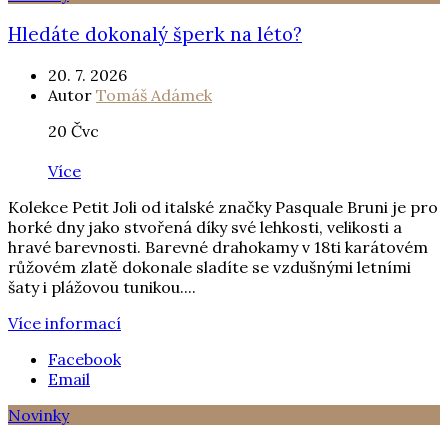
Hledáte dokonalý šperk na léto?
20. 7. 2026
Autor
Tomáš Adámek
20
Čvc
Více
Kolekce Petit Joli od italské značky Pasquale Bruni je pro
horké dny jako stvořená díky své lehkosti, velikosti a
hravé barevnosti. Barevné drahokamy v 18ti karátovém
růžovém zlatě dokonale sladíte se vzdušnými letními
šaty i plážovou tunikou....
Více informací
Facebook
Email
Novinky