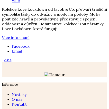
Více
Kolekce Love Lockdown od Jacob & Co. přetváří tradiční
symboliku lásky do odvážné a moderní podoby. Motiv
pout zde hravě a provokativně představuje spojení,
oddanost a důvěru. Dominantou kolekce jsou náramky
Love Lockdown, které fungují...
Více informací
Facebook
Email
1
2
3
›
»
Informace
Novinky
O nás
Kontakt