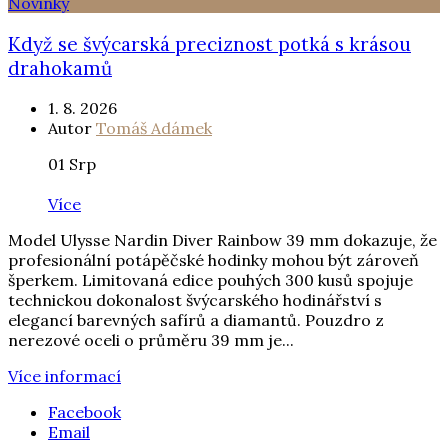
Novinky
Když se švýcarská preciznost potká s krásou
drahokamů
1. 8. 2026
Autor
Tomáš Adámek
01
Srp
Více
Model Ulysse Nardin Diver Rainbow 39 mm dokazuje, že
profesionální potápěčské hodinky mohou být zároveň
šperkem. Limitovaná edice pouhých 300 kusů spojuje
technickou dokonalost švýcarského hodinářství s
elegancí barevných safírů a diamantů. Pouzdro z
nerezové oceli o průměru 39 mm je...
Více informací
Facebook
Email