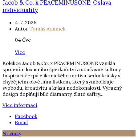
Jacob & Co. x PEACEMINUSONE: Oslava
individuality
4. 7. 2026
Autor
Tomáš Adámek
04
Čvc
Více
Kolekce Jacob & Co. x PEACEMINUSONE vznikla
spojením luxusního šperkařství a současné kultury.
Inspiraci čerpá z ikonického motivu sedmikrásky s
chybějícím okvětním lístkem, který symbolizuje
svobodu, kreativitu a krásu nedokonalosti. Výrazný
design doplňují bílé diamanty, žluté safíry...
Více informací
Facebook
Email
Novinky