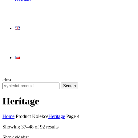
close
Search
Search
for:
Heritage
Home
Product Kolekce
Heritage
Page 4
Showing 37–48 of 92 results
Show sidebar