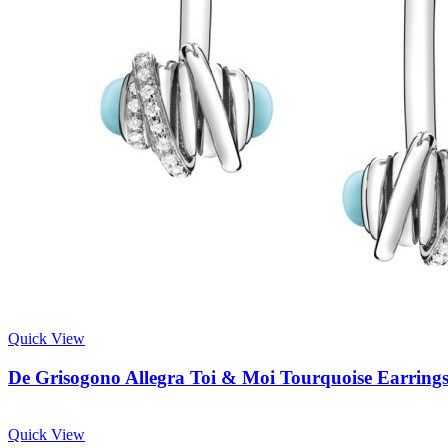
Quick View
De Grisogono Allegra Toi & Moi Tourquoise Earring
Quick View