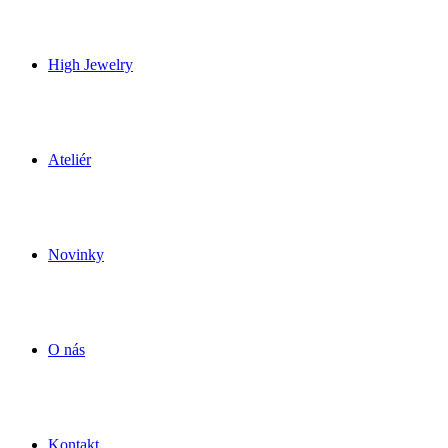
High Jewelry
Ateliér
Novinky
O nás
Kontakt