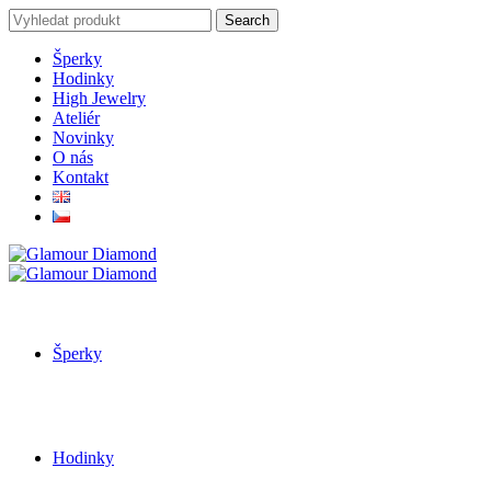
Search
Search
for:
Šperky
Hodinky
High Jewelry
Ateliér
Novinky
O nás
Kontakt
Šperky
Hodinky