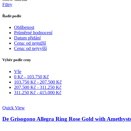
Filtry
Řadit podle
Oblíbenost
Průměrné hodnocení
Datum přidání
Cena: od nejnižší
Cena: od nejvyšší
Výběr podle ceny
Vše
0
Kč
-
103.750
Kč
103.750
Kč
-
207.500
Kč
207.500
Kč
-
311.250
Kč
311.250
Kč
-
415.000
Kč
Quick View
De Grisogono Allegra Ring Rose Gold with Amethyst