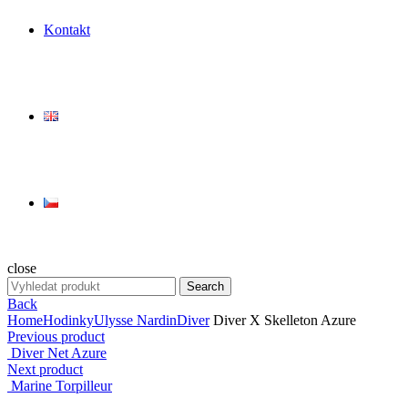
Kontakt
close
Search
Search
for:
Back
Home
Hodinky
Ulysse Nardin
Diver
Diver X Skelleton Azure
Previous product
Diver Net Azure
Next product
Marine Torpilleur