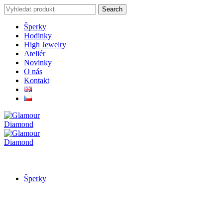
Search
Search
for:
Šperky
Hodinky
High Jewelry
Ateliér
Novinky
O nás
Kontakt
Šperky