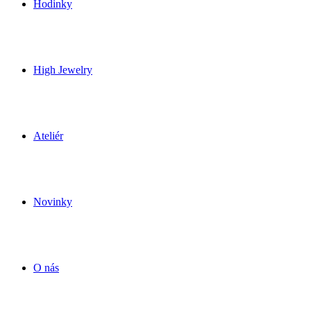
Hodinky
High Jewelry
Ateliér
Novinky
O nás