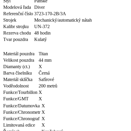
Styl
Pánské
Modelová řada
Diver
Referenční číslo
3723-170-2B/3A
Strojek
Mechanický/automatický nátah
Kalibr strojku
UN-372
Rezerva chodu
48 hodin
Tvar pouzdra
Kulatý
Materiál pouzdra
Titan
Velikost pouzdra
44 mm
Diamanty (ct.)
X
Barva číselníku
Černá
Materiál sklíčka
Safírové
Voděodolnost
200 metrů
Funkce/Tourbillon
X
Funkce/GMT
X
Funkce/Datumovka
X
Funkce/Chronometr
X
Funkce/Chronograf
X
Limitovaná edice
X