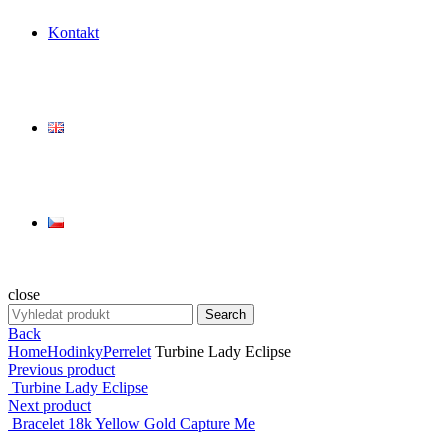
Kontakt
close
Search
Search
for:
Back
Home
Hodinky
Perrelet
Turbine Lady Eclipse
Previous product
Turbine Lady Eclipse
Next product
Bracelet 18k Yellow Gold Capture Me