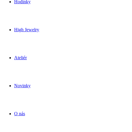
Hodinky
High Jewelry
Ateliér
Novinky
O nás