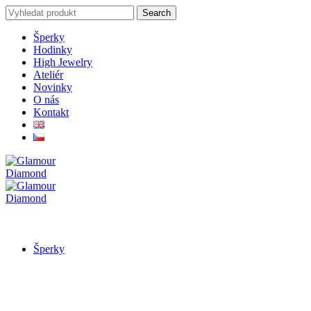
Search
Search
for:
Šperky
Hodinky
High Jewelry
Ateliér
Novinky
O nás
Kontakt
Šperky