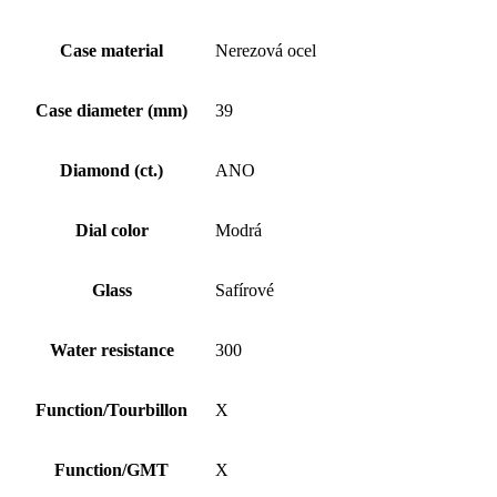
Case material
Nerezová ocel
Case diameter (mm)
39
Diamond (ct.)
ANO
Dial color
Modrá
Glass
Safírové
Water resistance
300
Function/Tourbillon
X
Function/GMT
X