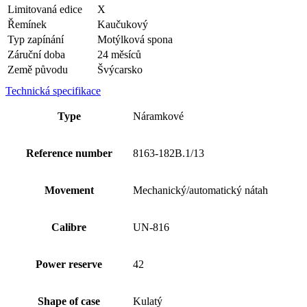
Limitovaná edice
X
Řemínek
Kaučukový
Typ zapínání
Motýlková spona
Záruční doba
24 měsíců
Země původu
Švýcarsko
Technická specifikace
Type
Náramkové
Reference number
8163-182B.1/13
Movement
Mechanický/automatický nátah
Calibre
UN-816
Power reserve
42
Shape of case
Kulatý