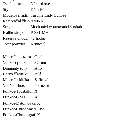
Typ hodinek
Náramkové
Styl
Dámské
Modelová řada
Turbine Lady Eclipse
Referenční číslo
A4069/A
Strojek
Mechanický/automatický nátah
Kalibr strojku
P-331-MH
Rezerva chodu
42 hodin
Tvar pouzdra
Kruhový
Materiál pouzdra
Ocel
Velikost pouzdra
37 mm
Diamanty (ct.)
Ano
Barva číselníku
Bílá
Materiál sklíčka
Safírové
Voděodolnost
50 metrů
Funkce/Tourbillon
X
Funkce/GMT
X
Funkce/Datumovka
X
Funkce/Chronometr
Ano
Funkce/Chronograf
X