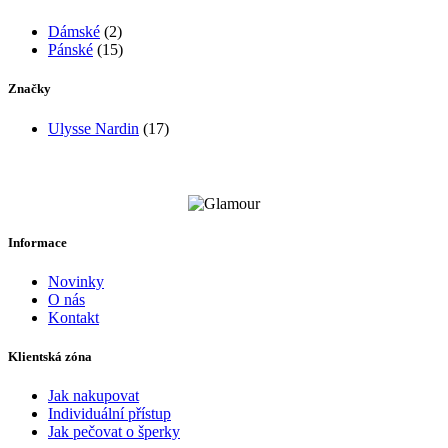
Dámské
(2)
Pánské
(15)
Značky
Ulysse Nardin
(17)
Informace
Novinky
O nás
Kontakt
Klientská zóna
Jak nakupovat
Individuální přístup
Jak pečovat o šperky