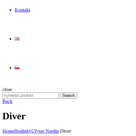
Kontakt
close
Search
Search
for:
Back
Diver
Home
Hodinky
Ulysse Nardin
Diver