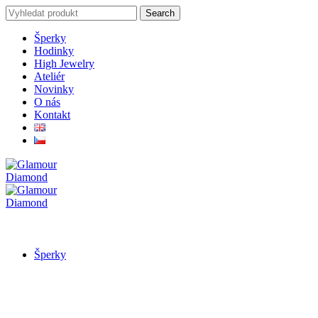
Search
Search
for:
Šperky
Hodinky
High Jewelry
Ateliér
Novinky
O nás
Kontakt
Šperky