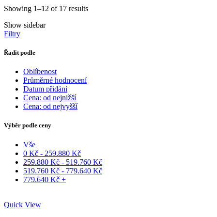
Showing 1–12 of 17 results
Show sidebar
Filtry
Řadit podle
Oblíbenost
Průměrné hodnocení
Datum přidání
Cena: od nejnižší
Cena: od nejvyšší
Výběr podle ceny
Vše
0
Kč
-
259.880
Kč
259.880
Kč
-
519.760
Kč
519.760
Kč
-
779.640
Kč
779.640
Kč
+
Quick View