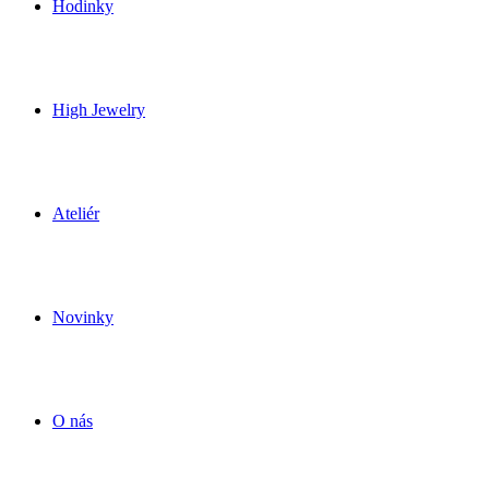
Hodinky
High Jewelry
Ateliér
Novinky
O nás